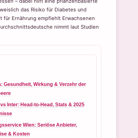
essen – dabei hilft eine pflanzenbasierte
eislich das Risiko für Diabetes und
ft für Ernährung empfiehlt Erwachsenen
urchschnittsdeutsche nimmt laut Studien
: Gesundheit, Wirkung & Verzehr der
beere
vs Inter: Head-to-Head, Stats & 2025
nisse
sservice Wien: Seriöse Anbieter,
eise & Kosten