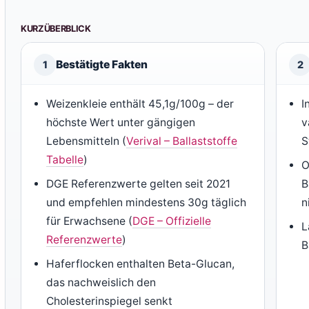
KURZÜBERBLICK
Bestätigte Fakten
1
2
Weizenkleie enthält 45,1g/100g – der
I
höchste Wert unter gängigen
v
Lebensmitteln (
Verival – Ballaststoffe
S
Tabelle
)
O
DGE Referenzwerte gelten seit 2021
B
und empfehlen mindestens 30g täglich
n
für Erwachsene (
DGE – Offizielle
L
Referenzwerte
)
B
Haferflocken enthalten Beta-Glucan,
das nachweislich den
Cholesterinspiegel senkt