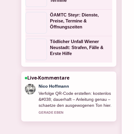
Termine
ÖAMTC Steyr: Dienste,
Preise, Termine &
Öffnungszeiten
Tödlicher Unfall Wiener
Neustadt: Strafen, Fälle &
Erste Hilfe
Live-Kommentare
Hannah Weber
Hilfreicher Kontext zu Cola Dosen
Aktion: Aktuelle Angebote und Preise....
Bitte haltet diesen Liveticker aktuell.
3 MIN ZUVOR