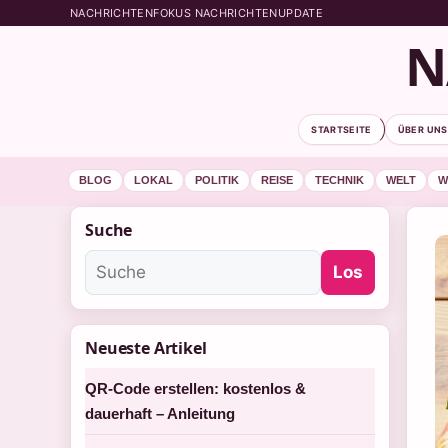
NACHRICHTENFOKUS NACHRICHTENUPDATE
N
STARTSEITE
ÜBER UNS
BLOG
LOKAL
POLITIK
REISE
TECHNIK
WELT
W
Suche
Los
Neueste Artikel
QR-Code erstellen: kostenlos &
dauerhaft – Anleitung