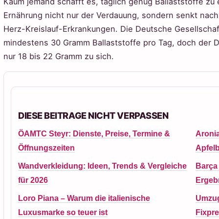
Kaum jemand schafft es, täglich genug Ballaststoffe zu 
Ernährung nicht nur der Verdauung, sondern senkt nachw
Herz-Kreislauf-Erkrankungen. Die Deutsche Gesellscha
mindestens 30 Gramm Ballaststoffe pro Tag, doch der D
nur 18 bis 22 Gramm zu sich.
DIESE BEITRAGE NICHT VERPASSEN
ÖAMTC Steyr: Dienste, Preise, Termine &
Aronia
Öffnungszeiten
Apfel
Wandverkleidung: Ideen, Trends & Vergleiche
Barça 
für 2026
Ergeb
Loro Piana – Warum die italienische
Umzug
Luxusmarke so teuer ist
Fixpr