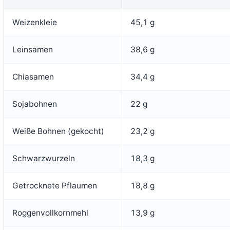
Weizenkleie
45,1 g
Leinsamen
38,6 g
Chiasamen
34,4 g
Sojabohnen
22 g
Weiße Bohnen (gekocht)
23,2 g
Schwarzwurzeln
18,3 g
Getrocknete Pflaumen
18,8 g
Roggenvollkornmehl
13,9 g