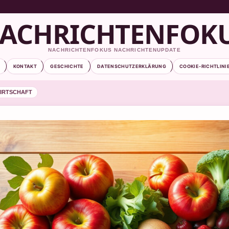
ACHRICHTENFOK
NACHRICHTENFOKUS NACHRICHTENUPDATE
KONTAKT
GESCHICHTE
DATENSCHUTZERKLÄRUNG
COOKIE-RICHTLINI
IRTSCHAFT