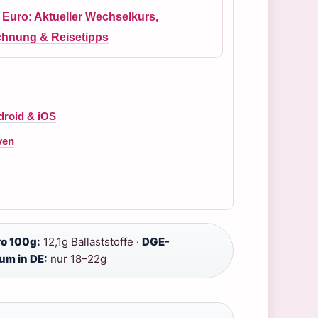
 Euro: Aktueller Wechselkurs,
hnung & Reisetipps
droid & iOS
ven
o 100g:
12,1g Ballaststoffe ·
DGE-
um in DE:
nur 18–22g